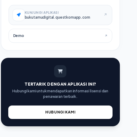
KUNJUNGI APLIKASI
↗
bukutamudigital.questkomapp.com
Demo
↗
TERTARIK DENGAN APLIKASI INI?
Hubungi kami untuk mendapatkan informasi lisensi dan
penawaran terbaik.
HUBUNGI KAMI