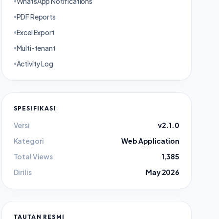
WhatsApp Notifications
•
PDF Reports
•
Excel Export
•
Multi-tenant
•
Activity Log
•
SPESIFIKASI
Versi
v2.1.0
Kategori
Web Application
Total Views
1,385
Dirilis
May 2026
TAUTAN RESMI