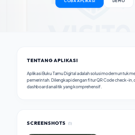
COBA APLIKASI
DEMO
TENTANG APLIKASI
Aplikasi Buku Tamu Digital adalah solusi modern untuk me
pemerintah. Dilengkapi dengan fitur QR Code check-in, di
dashboard analitik yang komprehensif.
SCREENSHOTS
(1)