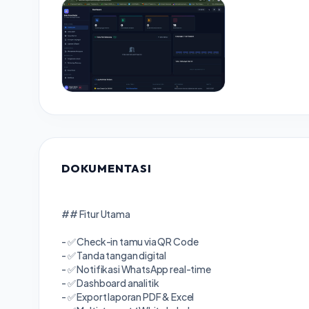
DOKUMENTASI
## Fitur Utama
- ✅ Check-in tamu via QR Code
- ✅ Tanda tangan digital
- ✅ Notifikasi WhatsApp real-time
- ✅ Dashboard analitik
- ✅ Export laporan PDF & Excel