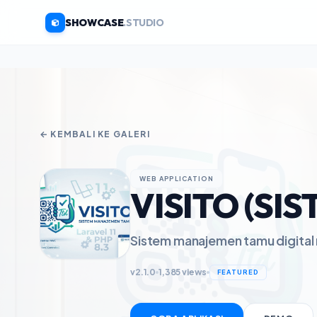
SHOWCASE
.STUDIO
← KEMBALI KE GALERI
WEB APPLICATION
VISITO (S
Sistem manajemen tamu digital 
v2.1.0
1,385 views
FEATURED