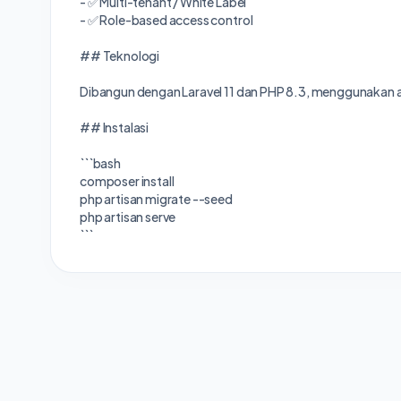
- ✅ Multi-tenant / White Label
- ✅ Role-based access control
## Teknologi
Dibangun dengan Laravel 11 dan PHP 8.3, menggunakan ar
## Instalasi
```bash
composer install
php artisan migrate --seed
php artisan serve