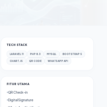
TECH STACK
LARAVEL 11
PHP 8.3
MYSQL
BOOTSTRAP 5
CHART.JS
QR CODE
WHATSAPP API
FITUR UTAMA
QR Check-in
•
Digital Signature
•