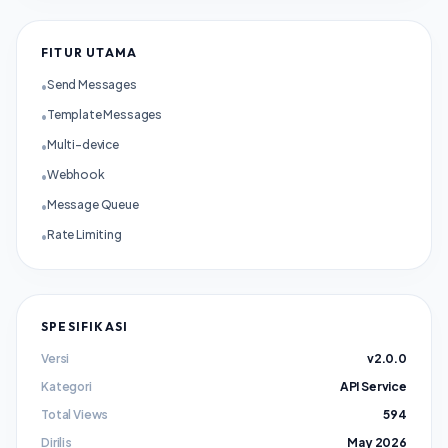
FITUR UTAMA
Send Messages
•
Template Messages
•
Multi-device
•
Webhook
•
Message Queue
•
Rate Limiting
•
SPESIFIKASI
Versi
v2.0.0
Kategori
API Service
Total Views
594
Dirilis
May 2026