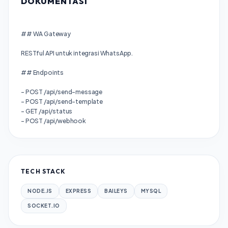
DOKUMENTASI
## WA Gateway
RESTful API untuk integrasi WhatsApp.
## Endpoints
- POST /api/send-message
- POST /api/send-template
- GET /api/status
TECH STACK
NODE.JS
EXPRESS
BAILEYS
MYSQL
SOCKET.IO