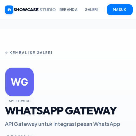
SHOWCASE
.STUDIO
BERANDA
GALERI
MASUK
← KEMBALI KE GALERI
API SERVICE
WHATSAPP GATEWAY
API Gateway untuk integrasi pesan WhatsApp