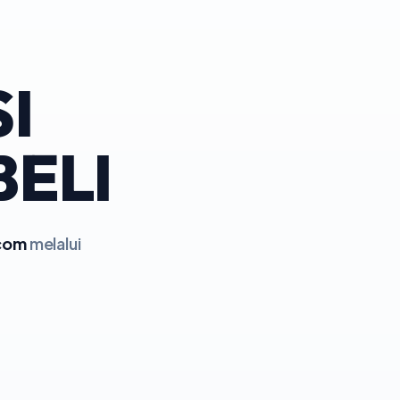
I
BELI
com
melalui